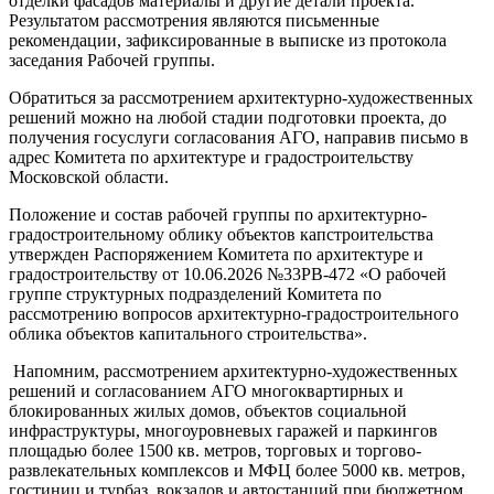
отделки фасадов материалы и другие детали проекта.
Результатом рассмотрения являются письменные
рекомендации, зафиксированные в выписке из протокола
заседания Рабочей группы.
Обратиться за рассмотрением архитектурно-художественных
решений можно на любой стадии подготовки проекта, до
получения госуслуги согласования АГО, направив письмо в
адрес Комитета по архитектуре и градостроительству
Московской области.
Положение и состав рабочей группы по архитектурно-
градостроительному облику объектов капстроительства
утвержден Распоряжением Комитета по архитектуре и
градостроительству от 10.06.2026 №33РВ-472 «О рабочей
группе структурных подразделений Комитета по
рассмотрению вопросов архитектурно-градостроительного
облика объектов капитального строительства».
Напомним, рассмотрением архитектурно-художественных
решений и согласованием АГО многоквартирных и
блокированных жилых домов, объектов социальной
инфраструктуры, многоуровневых гаражей и паркингов
площадью более 1500 кв. метров, торговых и торгово-
развлекательных комплексов и МФЦ более 5000 кв. метров,
гостиниц и турбаз, вокзалов и автостанций при бюджетном